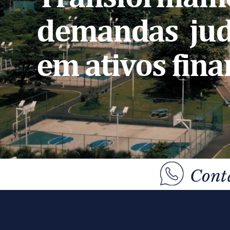
demandas
jud
em ativos fina
Cont