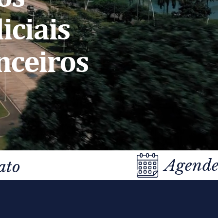
iciais
nceiros
Agende
ato